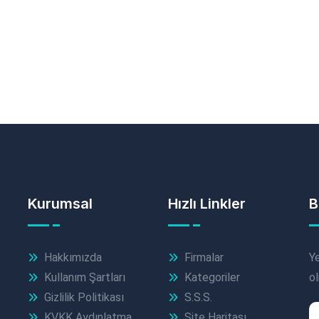
Kurumsal
Hızlı Linkler
B
Hakkımızda
Firmalar
Ye
Kullanım Şartları
Kategoriler
ol
Gizlilik Politikası
S.S.S.
KVKK Aydınlatma
Site Haritası