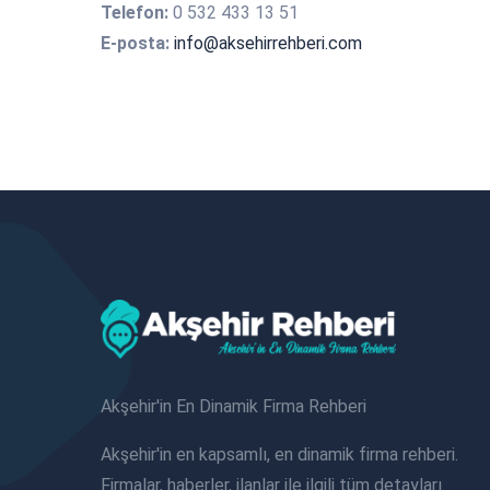
Telefon:
0 532 433 13 51
E-posta:
info@aksehirrehberi.com
Akşehir'in En Dinamik Firma Rehberi
Akşehir'in en kapsamlı, en dinamik firma rehberi.
Firmalar, haberler, ilanlar ile ilgili tüm detayları