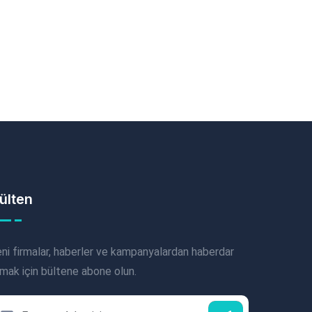
ülten
ni firmalar, haberler ve kampanyalardan haberdar
mak için bültene abone olun.