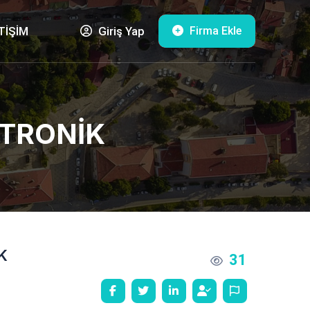
Firma Ekle
TİŞİM
Giriş Yap
KTRONİK
K
31