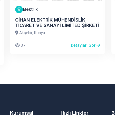
Elektrik
CİHAN ELEKTRİK MÜHENDİSLİK
TİCARET VE SANAYİ LİMİTED ŞİRKETİ
Akşehir, Konya
37
Detayları Gör
Kurumsal
Hızlı Linkler
B