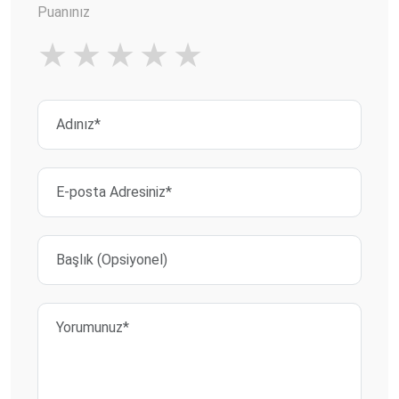
Puanınız
★
★
★
★
★