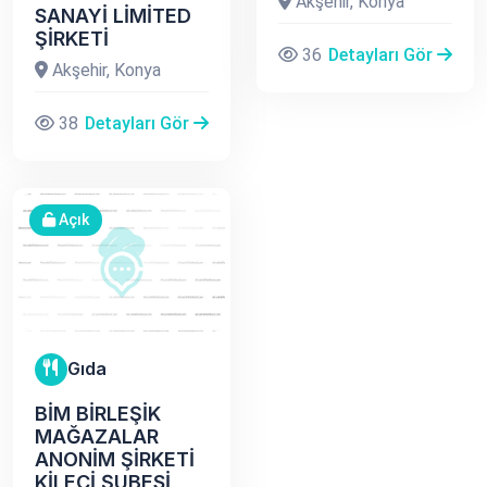
Akşehir, Konya
SANAYİ LİMİTED
ŞİRKETİ
36
Detayları Gör
Akşehir, Konya
38
Detayları Gör
Açık
Gıda
BİM BİRLEŞİK
MAĞAZALAR
ANONİM ŞİRKETİ
KİLECİ ŞUBESİ